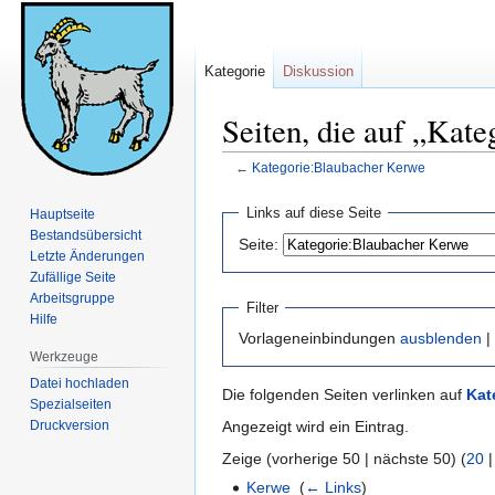
Kategorie
Diskussion
Seiten, die auf „Kat
←
Kategorie:Blaubacher Kerwe
Zur
Zur
Links auf diese Seite
Hauptseite
Navigation
Suche
Bestandsübersicht
Seite:
springen
springen
Letzte Änderungen
Zufällige Seite
Arbeitsgruppe
Filter
Hilfe
Vorlageneinbindungen
ausblenden
|
Werkzeuge
Datei hochladen
Die folgenden Seiten verlinken auf
Kat
Spezialseiten
Druckversion
Angezeigt wird ein Eintrag.
Zeige (vorherige 50 | nächste 50) (
20
Kerwe
‎
(
← Links
)