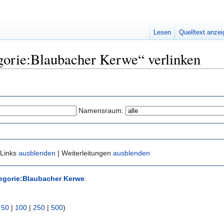
Lesen
Quelltext anze
egorie:Blaubacher Kerwe“ verlinken
Namensraum:
 Links
ausblenden
| Weiterleitungen
ausblenden
egorie:Blaubacher Kerwe
:
|
50
|
100
|
250
|
500
)