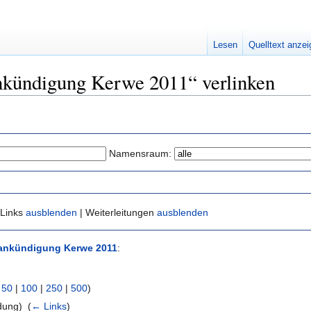
Lesen
Quelltext anze
ankündigung Kerwe 2011“ verlinken
Namensraum:
 Links
ausblenden
| Weiterleitungen
ausblenden
ankündigung Kerwe 2011
:
|
50
|
100
|
250
|
500
)
dung) ‎
(
← Links
)