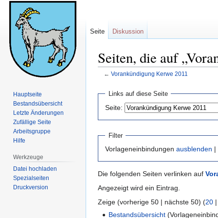
Seite
Diskussion
Seiten, die auf „Vor
←
Vorankündigung Kerwe 2011
Zur
Zur
Links auf diese Seite
Hauptseite
Navigation
Suche
Bestandsübersicht
Seite:
springen
springen
Letzte Änderungen
Zufällige Seite
Arbeitsgruppe
Filter
Hilfe
Vorlageneinbindungen
ausblenden
|
Werkzeuge
Datei hochladen
Die folgenden Seiten verlinken auf
Vor
Spezialseiten
Druckversion
Angezeigt wird ein Eintrag.
Zeige (vorherige 50 | nächste 50) (
20
Bestandsübersicht
(Vorlageneinbin