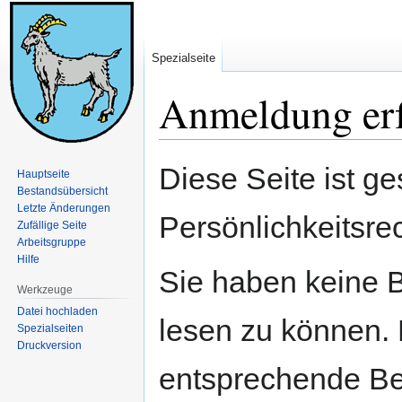
Spezialseite
Anmeldung erf
Zur
Zur
Diese Seite ist ge
Hauptseite
Navigation
Suche
Bestandsübersicht
springen
springen
Letzte Änderungen
Persönlichkeitsre
Zufällige Seite
Arbeitsgruppe
Hilfe
Sie haben keine B
Werkzeuge
Datei hochladen
lesen zu können. 
Spezialseiten
Druckversion
entsprechende Be