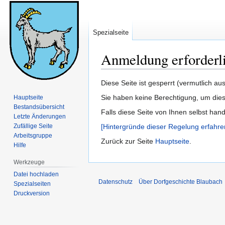
Spezialseite
Anmeldung erforderl
Zur
Zur
Diese Seite ist gesperrt (vermutlich a
Navigation
Suche
Sie haben keine Berechtigung, um dies
Hauptseite
springen
springen
Bestandsübersicht
Falls diese Seite von Ihnen selbst han
Letzte Änderungen
Zufällige Seite
[Hintergründe dieser Regelung erfahre
Arbeitsgruppe
Zurück zur Seite
Hauptseite
.
Hilfe
Werkzeuge
Datei hochladen
Datenschutz
Über Dorfgeschichte Blaubach
Spezialseiten
Druckversion