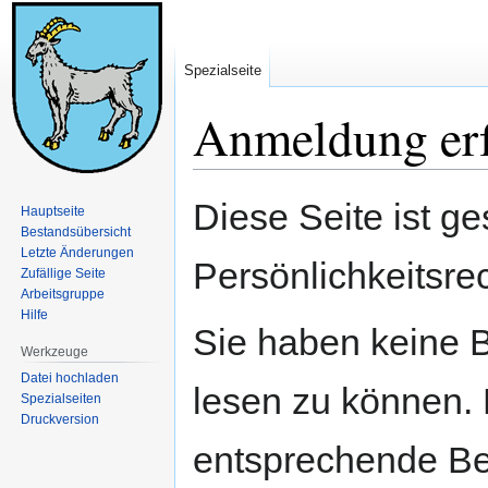
Spezialseite
Anmeldung erf
Zur
Zur
Diese Seite ist ge
Hauptseite
Navigation
Suche
Bestandsübersicht
springen
springen
Letzte Änderungen
Persönlichkeitsre
Zufällige Seite
Arbeitsgruppe
Hilfe
Sie haben keine B
Werkzeuge
Datei hochladen
lesen zu können. 
Spezialseiten
Druckversion
entsprechende Be