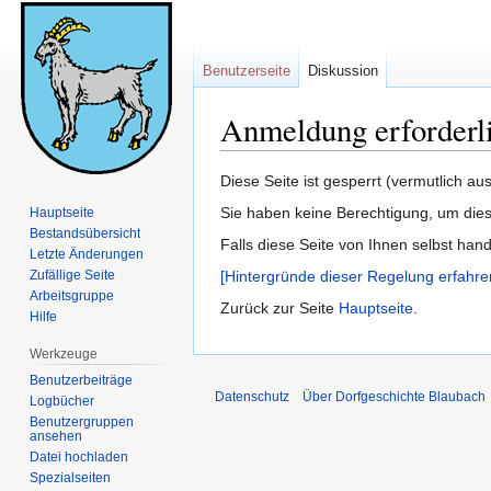
Benutzerseite
Diskussion
Anmeldung erforderl
Zur
Zur
Diese Seite ist gesperrt (vermutlich a
Navigation
Suche
Sie haben keine Berechtigung, um dies
Hauptseite
springen
springen
Bestandsübersicht
Falls diese Seite von Ihnen selbst han
Letzte Änderungen
Zufällige Seite
[Hintergründe dieser Regelung erfahre
Arbeitsgruppe
Zurück zur Seite
Hauptseite
.
Hilfe
Werkzeuge
Benutzerbeiträge
Datenschutz
Über Dorfgeschichte Blaubach
Logbücher
Benutzergruppen
ansehen
Datei hochladen
Spezialseiten