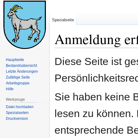
Spezialseite
Anmeldung erf
Zur
Zur
Diese Seite ist ge
Hauptseite
Navigation
Suche
Bestandsübersicht
springen
springen
Letzte Änderungen
Persönlichkeitsre
Zufällige Seite
Arbeitsgruppe
Hilfe
Sie haben keine B
Werkzeuge
Datei hochladen
lesen zu können. 
Spezialseiten
Druckversion
entsprechende Be