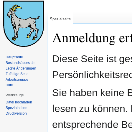
Spezialseite
Anmeldung erf
Zur
Zur
Diese Seite ist ge
Hauptseite
Navigation
Suche
Bestandsübersicht
springen
springen
Letzte Änderungen
Persönlichkeitsre
Zufällige Seite
Arbeitsgruppe
Hilfe
Sie haben keine B
Werkzeuge
Datei hochladen
lesen zu können. 
Spezialseiten
Druckversion
entsprechende Be