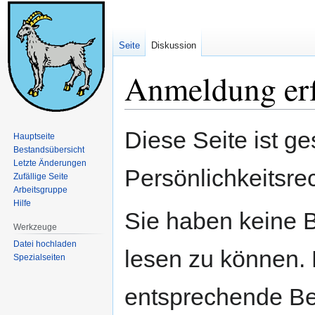
Seite
Diskussion
Anmeldung erf
Zur
Zur
Diese Seite ist ge
Hauptseite
Navigation
Suche
Bestandsübersicht
springen
springen
Letzte Änderungen
Persönlichkeitsre
Zufällige Seite
Arbeitsgruppe
Hilfe
Sie haben keine B
Werkzeuge
Datei hochladen
lesen zu können. 
Spezialseiten
entsprechende Be