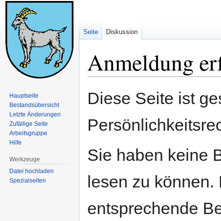
Seite
Diskussion
Anmeldung erf
Zur
Zur
Diese Seite ist ge
Hauptseite
Navigation
Suche
Bestandsübersicht
springen
springen
Letzte Änderungen
Persönlichkeitsre
Zufällige Seite
Arbeitsgruppe
Hilfe
Sie haben keine B
Werkzeuge
Datei hochladen
lesen zu können. 
Spezialseiten
entsprechende Be