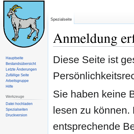
Spezialseite
Anmeldung erf
Zur
Zur
Diese Seite ist ge
Hauptseite
Navigation
Suche
Bestandsübersicht
springen
springen
Letzte Änderungen
Persönlichkeitsre
Zufällige Seite
Arbeitsgruppe
Hilfe
Sie haben keine B
Werkzeuge
Datei hochladen
lesen zu können. 
Spezialseiten
Druckversion
entsprechende Be