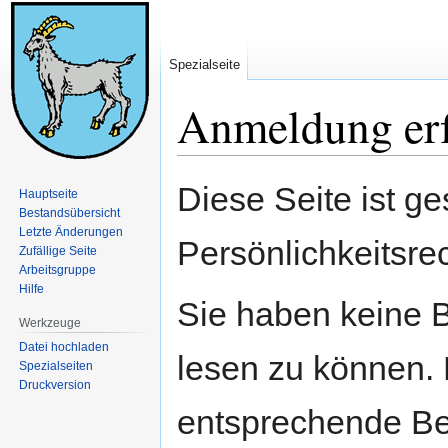
Spezialseite
Anmeldung erf
Zur
Zur
Diese Seite ist ge
Hauptseite
Navigation
Suche
Bestandsübersicht
springen
springen
Letzte Änderungen
Persönlichkeitsre
Zufällige Seite
Arbeitsgruppe
Hilfe
Sie haben keine B
Werkzeuge
Datei hochladen
lesen zu können. 
Spezialseiten
Druckversion
entsprechende Be