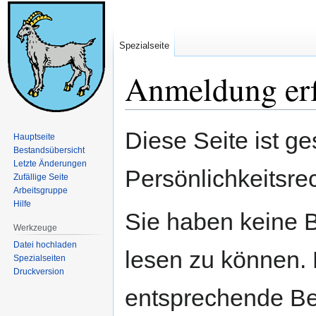
Spezialseite
Anmeldung erf
Zur
Zur
Diese Seite ist ge
Hauptseite
Navigation
Suche
Bestandsübersicht
springen
springen
Letzte Änderungen
Persönlichkeitsre
Zufällige Seite
Arbeitsgruppe
Hilfe
Sie haben keine B
Werkzeuge
Datei hochladen
lesen zu können. 
Spezialseiten
Druckversion
entsprechende Be