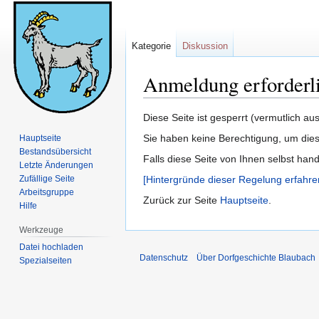
Kategorie
Diskussion
Anmeldung erforderl
Zur
Zur
Diese Seite ist gesperrt (vermutlich a
Navigation
Suche
Sie haben keine Berechtigung, um dies
Hauptseite
springen
springen
Bestandsübersicht
Falls diese Seite von Ihnen selbst han
Letzte Änderungen
Zufällige Seite
[Hintergründe dieser Regelung erfahre
Arbeitsgruppe
Zurück zur Seite
Hauptseite
.
Hilfe
Werkzeuge
Datei hochladen
Datenschutz
Über Dorfgeschichte Blaubach
Spezialseiten