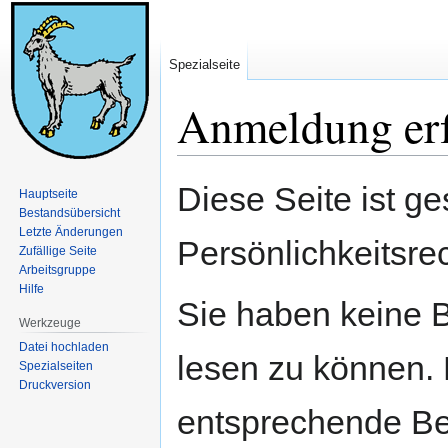
Spezialseite
Anmeldung erf
Zur
Zur
Diese Seite ist ge
Hauptseite
Navigation
Suche
Bestandsübersicht
springen
springen
Letzte Änderungen
Persönlichkeitsre
Zufällige Seite
Arbeitsgruppe
Hilfe
Sie haben keine B
Werkzeuge
Datei hochladen
lesen zu können. 
Spezialseiten
Druckversion
entsprechende Be