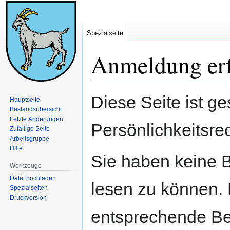
Spezialseite
Anmeldung erf
Zur
Zur
Diese Seite ist ge
Hauptseite
Navigation
Suche
Bestandsübersicht
springen
springen
Letzte Änderungen
Persönlichkeitsre
Zufällige Seite
Arbeitsgruppe
Hilfe
Sie haben keine B
Werkzeuge
Datei hochladen
lesen zu können. 
Spezialseiten
Druckversion
entsprechende Be