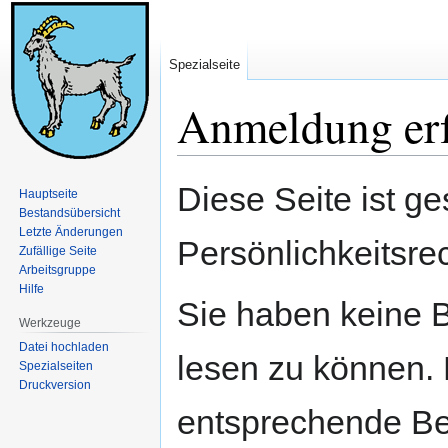
Spezialseite
Anmeldung erf
Zur
Zur
Diese Seite ist ge
Hauptseite
Navigation
Suche
Bestandsübersicht
springen
springen
Letzte Änderungen
Persönlichkeitsre
Zufällige Seite
Arbeitsgruppe
Hilfe
Sie haben keine B
Werkzeuge
Datei hochladen
lesen zu können. 
Spezialseiten
Druckversion
entsprechende Be