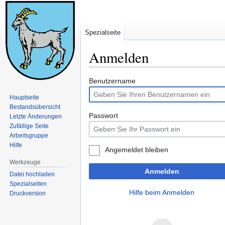
Spezialseite
Anmelden
Zur
Zur
Benutzername
Navigation
Suche
Hauptseite
springen
springen
Bestandsübersicht
Passwort
Letzte Änderungen
Zufällige Seite
Arbeitsgruppe
Hilfe
Angemeldet bleiben
Werkzeuge
Anmelden
Datei hochladen
Spezialseiten
Hilfe beim Anmelden
Druckversion