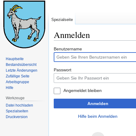
Spezialseite
Anmelden
Zur
Zur
Benutzername
Navigation
Suche
Hauptseite
springen
springen
Bestandsübersicht
Passwort
Letzte Änderungen
Zufällige Seite
Arbeitsgruppe
Hilfe
Angemeldet bleiben
Werkzeuge
Anmelden
Datei hochladen
Spezialseiten
Hilfe beim Anmelden
Druckversion