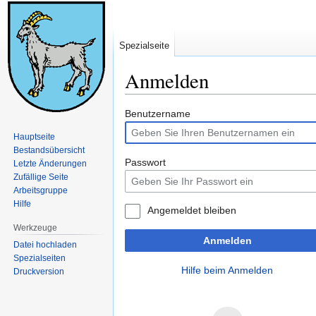
Spezialseite
Anmelden
Zur
Zur
Benutzername
Navigation
Suche
Hauptseite
springen
springen
Bestandsübersicht
Passwort
Letzte Änderungen
Zufällige Seite
Arbeitsgruppe
Hilfe
Angemeldet bleiben
Werkzeuge
Anmelden
Datei hochladen
Spezialseiten
Hilfe beim Anmelden
Druckversion