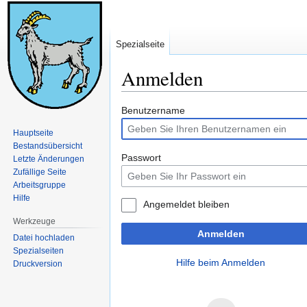
Spezialseite
Anmelden
Zur
Zur
Benutzername
Navigation
Suche
Hauptseite
springen
springen
Bestandsübersicht
Passwort
Letzte Änderungen
Zufällige Seite
Arbeitsgruppe
Hilfe
Angemeldet bleiben
Werkzeuge
Anmelden
Datei hochladen
Spezialseiten
Hilfe beim Anmelden
Druckversion