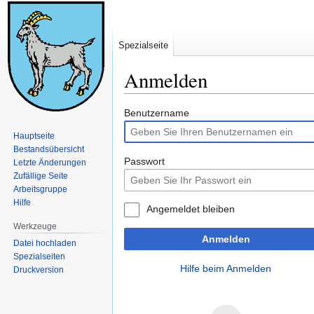
Spezialseite
Anmelden
Zur
Zur
Benutzername
Navigation
Suche
Hauptseite
springen
springen
Bestandsübersicht
Passwort
Letzte Änderungen
Zufällige Seite
Arbeitsgruppe
Hilfe
Angemeldet bleiben
Werkzeuge
Anmelden
Datei hochladen
Spezialseiten
Hilfe beim Anmelden
Druckversion