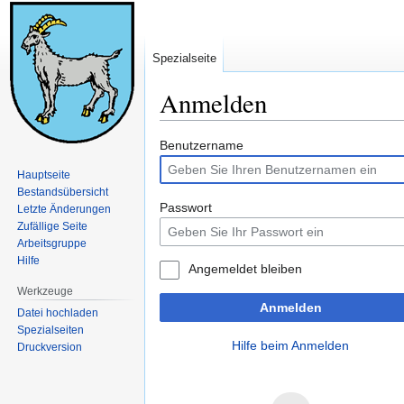
Spezialseite
Anmelden
Zur
Zur
Benutzername
Navigation
Suche
Hauptseite
springen
springen
Bestandsübersicht
Passwort
Letzte Änderungen
Zufällige Seite
Arbeitsgruppe
Hilfe
Angemeldet bleiben
Werkzeuge
Anmelden
Datei hochladen
Spezialseiten
Hilfe beim Anmelden
Druckversion