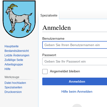
Spezialseite
Anmelden
Zur
Zur
Benutzername
Navigation
Suche
Hauptseite
springen
springen
Bestandsübersicht
Passwort
Letzte Änderungen
Zufällige Seite
Arbeitsgruppe
Hilfe
Angemeldet bleiben
Werkzeuge
Anmelden
Datei hochladen
Spezialseiten
Hilfe beim Anmelden
Druckversion