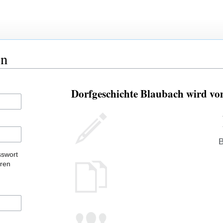
en
Dorfgeschichte Blaubach wird vo
B
sswort
eren