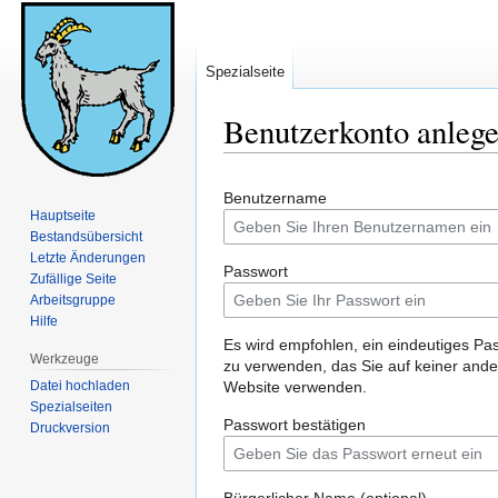
Spezialseite
Benutzerkonto anleg
Zur
Zur
Benutzername
Navigation
Suche
Hauptseite
springen
springen
Bestandsübersicht
Letzte Änderungen
Passwort
Zufällige Seite
Arbeitsgruppe
Hilfe
Es wird empfohlen, ein eindeutiges Pa
Werkzeuge
zu verwenden, das Sie auf keiner and
Datei hochladen
Website verwenden.
Spezialseiten
Passwort bestätigen
Druckversion