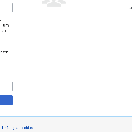
a
s
n, um
e zu
onten
Haftungsausschluss