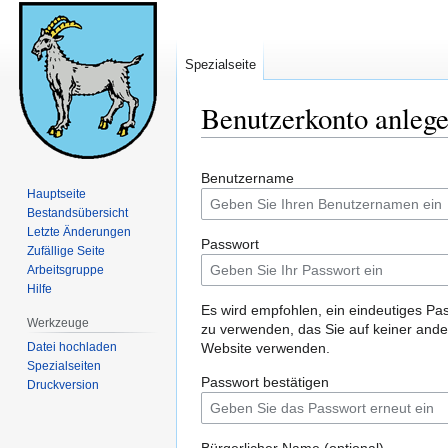
Spezialseite
Benutzerkonto anleg
Zur
Zur
Benutzername
Navigation
Suche
Hauptseite
springen
springen
Bestandsübersicht
Letzte Änderungen
Passwort
Zufällige Seite
Arbeitsgruppe
Hilfe
Es wird empfohlen, ein eindeutiges Pa
Werkzeuge
zu verwenden, das Sie auf keiner and
Datei hochladen
Website verwenden.
Spezialseiten
Passwort bestätigen
Druckversion