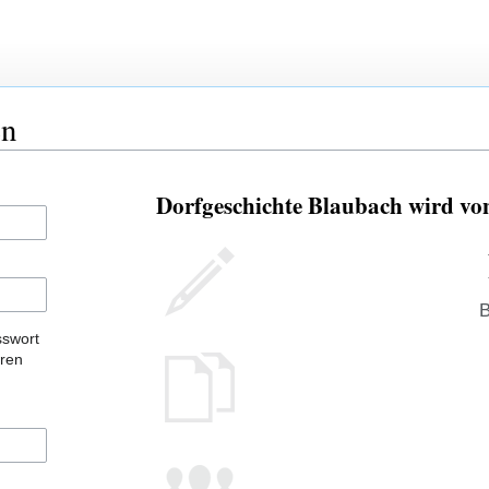
en
Dorfgeschichte Blaubach wird vo
B
sswort
eren