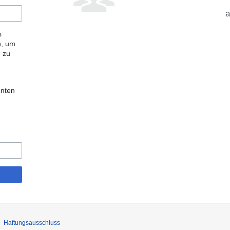
a
s
n, um
e zu
onten
Haftungsausschluss