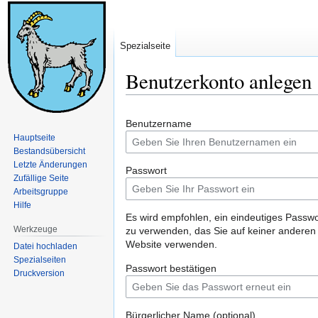
Spezialseite
Benutzerkonto anlegen
Zur
Zur
Benutzername
Navigation
Suche
Hauptseite
springen
springen
Bestandsübersicht
Letzte Änderungen
Passwort
Zufällige Seite
Arbeitsgruppe
Hilfe
Es wird empfohlen, ein eindeutiges Passwo
Werkzeuge
zu verwenden, das Sie auf keiner anderen
Website verwenden.
Datei hochladen
Spezialseiten
Passwort bestätigen
Druckversion
Bürgerlicher Name (optional)