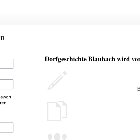
en
Dorfgeschichte Blaubach wird vo
B
sswort
eren