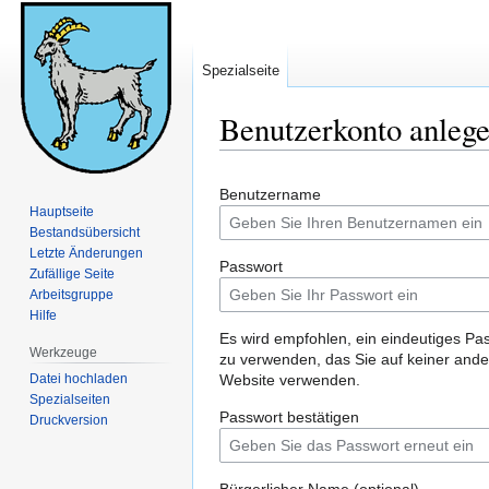
Spezialseite
Benutzerkonto anleg
Zur
Zur
Benutzername
Navigation
Suche
Hauptseite
springen
springen
Bestandsübersicht
Letzte Änderungen
Passwort
Zufällige Seite
Arbeitsgruppe
Hilfe
Es wird empfohlen, ein eindeutiges Pa
Werkzeuge
zu verwenden, das Sie auf keiner and
Datei hochladen
Website verwenden.
Spezialseiten
Passwort bestätigen
Druckversion