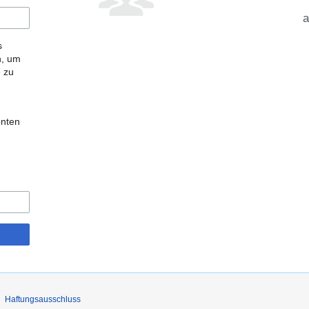
a
s
n, um
e zu
onten
Haftungsausschluss