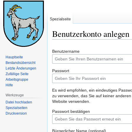
Spezialseite
Benutzerkonto anlegen
Zur
Zur
Benutzername
Navigation
Suche
Hauptseite
springen
springen
Bestandsübersicht
Letzte Änderungen
Passwort
Zufällige Seite
Arbeitsgruppe
Hilfe
Es wird empfohlen, ein eindeutiges Passwo
Werkzeuge
zu verwenden, das Sie auf keiner anderen
Website verwenden.
Datei hochladen
Spezialseiten
Passwort bestätigen
Druckversion
Bürgerlicher Name (optional)