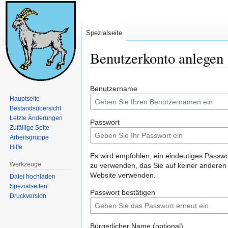
Spezialseite
Benutzerkonto anlegen
Zur
Zur
Benutzername
Navigation
Suche
Hauptseite
springen
springen
Bestandsübersicht
Letzte Änderungen
Passwort
Zufällige Seite
Arbeitsgruppe
Hilfe
Es wird empfohlen, ein eindeutiges Passwo
Werkzeuge
zu verwenden, das Sie auf keiner anderen
Website verwenden.
Datei hochladen
Spezialseiten
Passwort bestätigen
Druckversion
Bürgerlicher Name (optional)