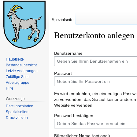
Spezialseite
Benutzerkonto anlegen
Zur
Zur
Benutzername
Navigation
Suche
Hauptseite
springen
springen
Bestandsübersicht
Letzte Änderungen
Passwort
Zufällige Seite
Arbeitsgruppe
Hilfe
Es wird empfohlen, ein eindeutiges Passwo
Werkzeuge
zu verwenden, das Sie auf keiner anderen
Website verwenden.
Datei hochladen
Spezialseiten
Passwort bestätigen
Druckversion
Bürgerlicher Name (optional)