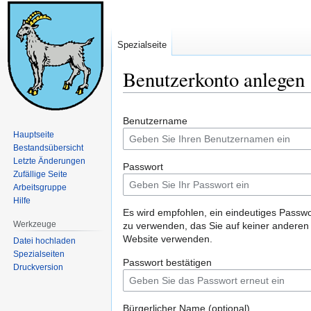
Spezialseite
Benutzerkonto anlegen
Zur
Zur
Benutzername
Navigation
Suche
Hauptseite
springen
springen
Bestandsübersicht
Letzte Änderungen
Passwort
Zufällige Seite
Arbeitsgruppe
Hilfe
Es wird empfohlen, ein eindeutiges Passwo
Werkzeuge
zu verwenden, das Sie auf keiner anderen
Website verwenden.
Datei hochladen
Spezialseiten
Passwort bestätigen
Druckversion
Bürgerlicher Name (optional)