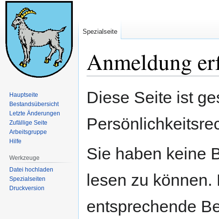
Spezialseite
Anmeldung erf
Zur
Zur
Diese Seite ist ge
Hauptseite
Navigation
Suche
Bestandsübersicht
springen
springen
Letzte Änderungen
Persönlichkeitsre
Zufällige Seite
Arbeitsgruppe
Hilfe
Sie haben keine B
Werkzeuge
Datei hochladen
lesen zu können. 
Spezialseiten
Druckversion
entsprechende Be