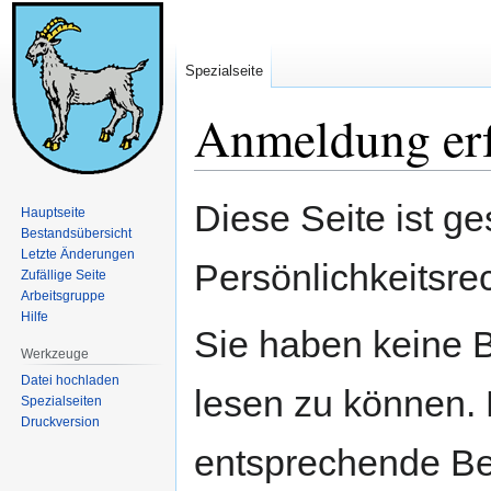
Spezialseite
Anmeldung erf
Zur
Zur
Diese Seite ist ge
Hauptseite
Navigation
Suche
Bestandsübersicht
springen
springen
Letzte Änderungen
Persönlichkeitsre
Zufällige Seite
Arbeitsgruppe
Hilfe
Sie haben keine B
Werkzeuge
Datei hochladen
lesen zu können. 
Spezialseiten
Druckversion
entsprechende Be