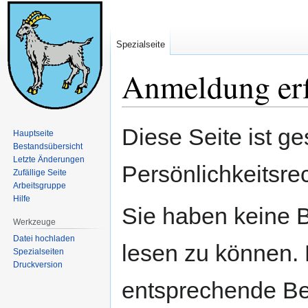
Spezialseite
Anmeldung erf
Zur
Zur
Diese Seite ist ge
Hauptseite
Navigation
Suche
Bestandsübersicht
springen
springen
Letzte Änderungen
Persönlichkeitsre
Zufällige Seite
Arbeitsgruppe
Hilfe
Sie haben keine B
Werkzeuge
Datei hochladen
lesen zu können. 
Spezialseiten
Druckversion
entsprechende Be