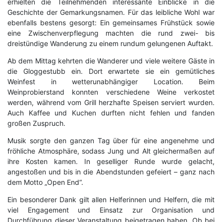
erhielten die Teilnehmenden interessante Einblicke in die
Geschichte der Gemarkungsnamen. Für das leibliche Wohl war
ebenfalls bestens gesorgt: Ein gemeinsames Frühstück sowie
eine Zwischenverpflegung machten die rund zwei- bis
dreistündige Wanderung zu einem rundum gelungenen Auftakt.
Ab dem Mittag kehrten die Wanderer und viele weitere Gäste in
die Gloggestubb ein. Dort erwartete sie ein gemütliches
Weinfest in wetterunabhängiger Location. Beim
Weinprobierstand konnten verschiedene Weine verkostet
werden, während vom Grill herzhafte Speisen serviert wurden.
Auch Kaffee und Kuchen durften nicht fehlen und fanden
großen Zuspruch.
Musik sorgte den ganzen Tag über für eine angenehme und
fröhliche Atmosphäre, sodass Jung und Alt gleichermaßen auf
ihre Kosten kamen. In geselliger Runde wurde gelacht,
angestoßen und bis in die Abendstunden gefeiert – ganz nach
dem Motto „Open End“.
Ein besonderer Dank gilt allen Helferinnen und Helfern, die mit
viel Engagement und Einsatz zur Organisation und
Durchführung dieser Veranstaltung beigetragen haben. Ob bei