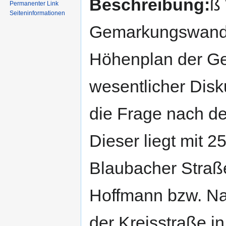
Beschreibung:
ß 
Permanenter Link
Seiten­informationen
Gemarkungswand
Höhenplan der G
wesentlicher Disk
die Frage nach de
Dieser liegt mit
Blaubacher Straße
Hoffmann bzw. Na
der Kreisstraße i