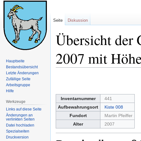
Seite
Diskussion
Übersicht de
2007 mit Höhe
Hauptseite
Bestandsübersicht
Letzte Änderungen
Zur
Zur
Zufällige Seite
Navigation
Suche
Arbeitsgruppe
springen
springen
Hilfe
Inventarnummer
441
Werkzeuge
Aufbewahrungsort
Kiste 008
Links auf diese Seite
Änderungen an
Fundort
Martin Pfeiffer
verlinkten Seiten
Alter
2007
Datei hochladen
Spezialseiten
Druckversion