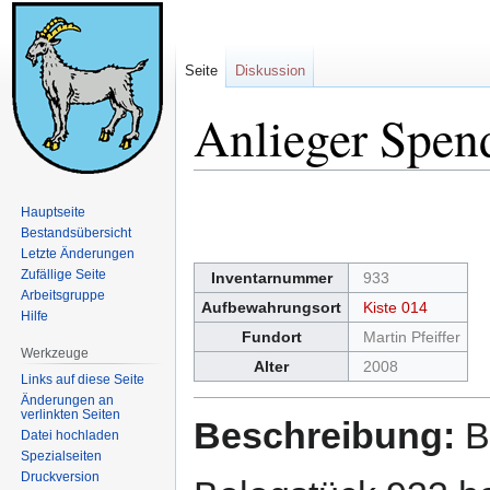
Seite
Diskussion
Anlieger Spen
Zur
Zur
Hauptseite
Navigation
Suche
Bestandsübersicht
springen
springen
Letzte Änderungen
Zufällige Seite
Inventarnummer
933
Arbeitsgruppe
Aufbewahrungsort
Kiste 014
Hilfe
Fundort
Martin Pfeiffer
Werkzeuge
Alter
2008
Links auf diese Seite
Änderungen an
verlinkten Seiten
Beschreibung:
B
Datei hochladen
Spezialseiten
Druckversion