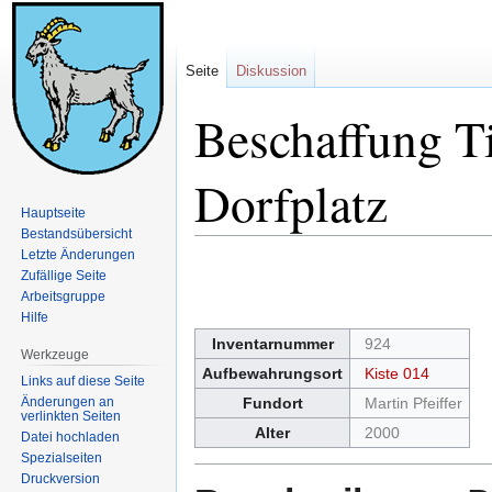
Seite
Diskussion
Beschaffung Ti
Dorfplatz
Hauptseite
Bestandsübersicht
Letzte Änderungen
Zur
Zur
Zufällige Seite
Navigation
Suche
Arbeitsgruppe
springen
springen
Hilfe
Inventarnummer
924
Werkzeuge
Aufbewahrungsort
Kiste 014
Links auf diese Seite
Änderungen an
Fundort
Martin Pfeiffer
verlinkten Seiten
Alter
2000
Datei hochladen
Spezialseiten
Druckversion