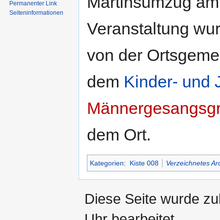
Martinsumzug am 
Permanenter Link
Seiten­informationen
Veranstaltung wur
von der Ortsgeme
dem
Kinder- und 
Männergesangsg
dem Ort.
Kategorien
:
Kiste 008
Verzeichnetes Ar
Diese Seite wurde z
Uhr bearbeitet.