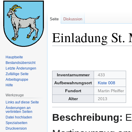
Seite
Diskussion
Einladung St.
Zur
Zur
Hauptseite
Navigation
Suche
Bestandsübersicht
springen
springen
Letzte Änderungen
Zufällige Seite
Inventarnummer
433
Arbeitsgruppe
Aufbewahrungsort
Kiste 008
Hilfe
Fundort
Martin Pfeiffer
Werkzeuge
Alter
2013
Links auf diese Seite
Änderungen an
verlinkten Seiten
Beschreibung:
E
Datei hochladen
Spezialseiten
Druckversion