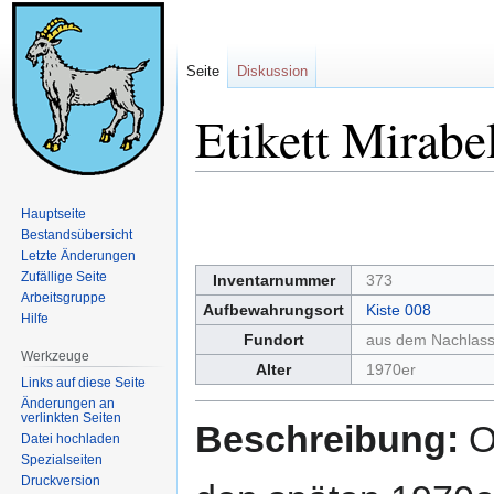
Seite
Diskussion
Etikett Mirabe
Zur
Zur
Hauptseite
Navigation
Suche
Bestandsübersicht
springen
springen
Letzte Änderungen
Zufällige Seite
Inventarnummer
373
Arbeitsgruppe
Aufbewahrungsort
Kiste 008
Hilfe
Fundort
aus dem Nachlas
Werkzeuge
Alter
1970er
Links auf diese Seite
Änderungen an
verlinkten Seiten
Beschreibung:
Or
Datei hochladen
Spezialseiten
Druckversion