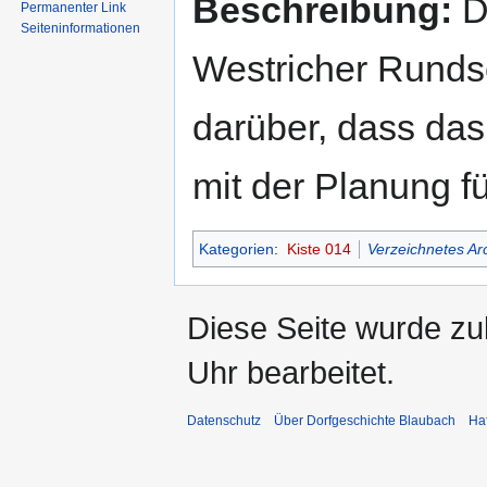
Beschreibung:
De
Permanenter Link
Seiten­informationen
Westricher Runds
darüber, dass da
mit der Planung fü
Kategorien
:
Kiste 014
Verzeichnetes Ar
Diese Seite wurde z
Uhr bearbeitet.
Datenschutz
Über Dorfgeschichte Blaubach
Ha