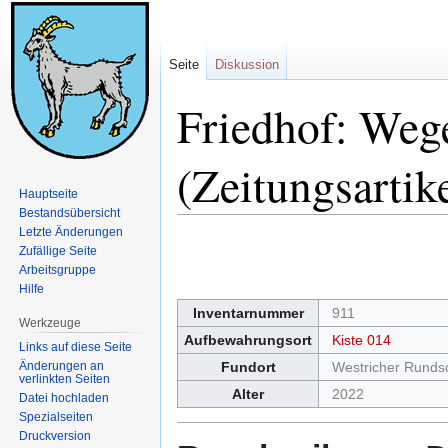
Seite
Diskussion
Friedhof: Weg
(Zeitungsartik
Hauptseite
Bestandsübersicht
Letzte Änderungen
Zur
Zur
Zufällige Seite
Navigation
Suche
Arbeitsgruppe
springen
springen
Hilfe
Inventarnummer
911
Werkzeuge
Aufbewahrungsort
Kiste 014
Links auf diese Seite
Änderungen an
Fundort
Westricher Runds
verlinkten Seiten
Alter
2022
Datei hochladen
Spezialseiten
Druckversion