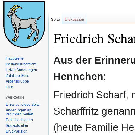
Seite
Diskussion
Friedrich Scha
Zur
Zur
Aus der Erinneru
Hauptseite
Navigation
Suche
Bestandsübersicht
springen
springen
Letzte Änderungen
Hennchen
:
Zufällige Seite
Arbeitsgruppe
Hilfe
Friedrich Scharf, 
Werkzeuge
Links auf diese Seite
Scharffritz genan
Änderungen an
verlinkten Seiten
Datei hochladen
(heute Familie He
Spezialseiten
Druckversion