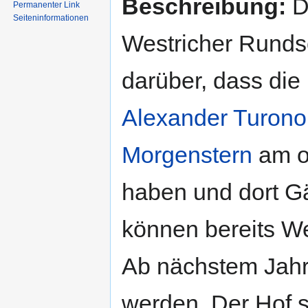
Beschreibung:
De
Permanenter Link
Seiten­informationen
Westricher Runds
darüber, dass die
Alexander Turono
Morgenstern
am o
haben und dort Gä
können bereits W
Ab nächstem Jahr
werden. Der Hof s