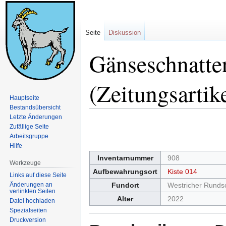
Seite
Diskussion
Gänseschnatte
(Zeitungsartik
Hauptseite
Bestandsübersicht
Letzte Änderungen
Zur
Zur
Zufällige Seite
Navigation
Suche
Arbeitsgruppe
springen
springen
Hilfe
Inventarnummer
908
Werkzeuge
Aufbewahrungsort
Kiste 014
Links auf diese Seite
Änderungen an
Fundort
Westricher Runds
verlinkten Seiten
Alter
2022
Datei hochladen
Spezialseiten
Druckversion