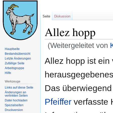
Seite
Diskussion
Allez hopp
(Weitergeleitet von
Hauptseite
Bestandsübersicht
Zur
Zur
Allez hopp ist ei
Letzte Änderungen
Navigation
Suche
Zufällige Seite
springen
springen
Arbeitsgruppe
herausgegebenes n
Hilfe
Werkzeuge
Das überwiegend 
Links auf diese Seite
Änderungen an
verlinkten Seiten
Pfeiffer
verfasste 
Datei hochladen
Spezialseiten
Druckversion