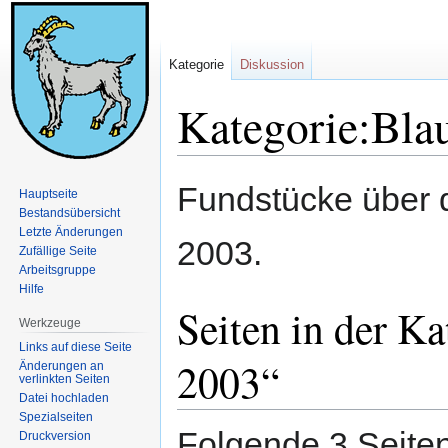
Kategorie
Diskussion
Kategorie:Bla
Zur
Zur
Fundstücke über 
Hauptseite
Navigation
Suche
Bestandsübersicht
springen
springen
Letzte Änderungen
2003.
Zufällige Seite
Arbeitsgruppe
Hilfe
Seiten in der K
Werkzeuge
Links auf diese Seite
2003“
Änderungen an
verlinkten Seiten
Datei hochladen
Spezialseiten
Folgende 3 Seiten
Druckversion