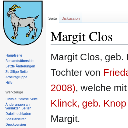
Seite
Diskussion
Margit Clos
Zur
Zur
Margit Clos, geb. 
Hauptseite
Navigation
Suche
Bestandsübersicht
springen
springen
Letzte Änderungen
Tochter von
Fried
Zufällige Seite
Arbeitsgruppe
Hilfe
2008)
, welche mi
Werkzeuge
Links auf diese Seite
Klinck, geb. Knop
Änderungen an
verlinkten Seiten
Datei hochladen
Margit.
Spezialseiten
Druckversion