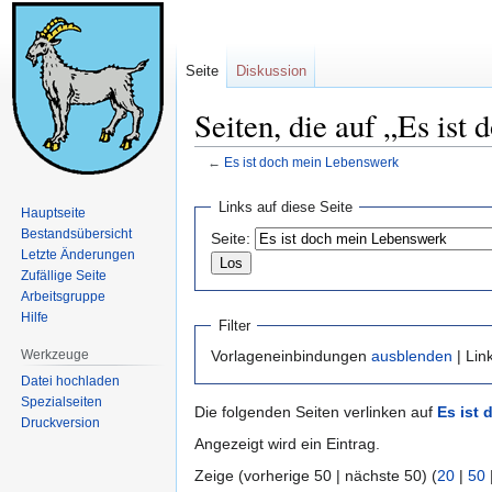
Seite
Diskussion
Seiten, die auf „Es ist
←
Es ist doch mein Lebenswerk
Zur
Zur
Links auf diese Seite
Hauptseite
Navigation
Suche
Bestandsübersicht
Seite:
springen
springen
Letzte Änderungen
Zufällige Seite
Arbeitsgruppe
Hilfe
Filter
Werkzeuge
Vorlageneinbindungen
ausblenden
| Lin
Datei hochladen
Spezialseiten
Die folgenden Seiten verlinken auf
Es ist
Druckversion
Angezeigt wird ein Eintrag.
Zeige (vorherige 50 | nächste 50) (
20
|
50