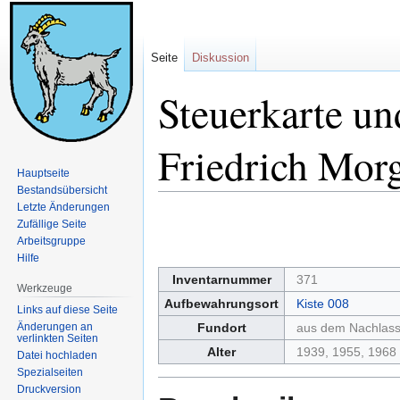
Seite
Diskussion
Steuerkarte un
Friedrich Mor
Hauptseite
Bestandsübersicht
Letzte Änderungen
Zur
Zur
Zufällige Seite
Navigation
Suche
Arbeitsgruppe
springen
springen
Hilfe
Inventarnummer
371
Werkzeuge
Aufbewahrungsort
Kiste 008
Links auf diese Seite
Änderungen an
Fundort
aus dem Nachlas
verlinkten Seiten
Alter
1939, 1955, 1968
Datei hochladen
Spezialseiten
Druckversion