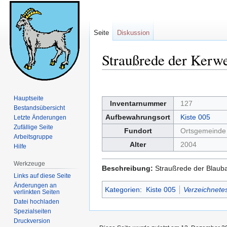
Seite
Diskussion
Straußrede der Kerw
Zur
Zur
Navigation
Suche
Hauptseite
Inventarnummer
127
springen
springen
Bestandsübersicht
Aufbewahrungsort
Kiste 005
Letzte Änderungen
Zufällige Seite
Fundort
Ortsgemeinde
Arbeitsgruppe
Alter
2004
Hilfe
Werkzeuge
Beschreibung:
Straußrede der Blaub
Links auf diese Seite
Änderungen an
Kategorien
:
Kiste 005
Verzeichnetes
verlinkten Seiten
Datei hochladen
Spezialseiten
Druckversion