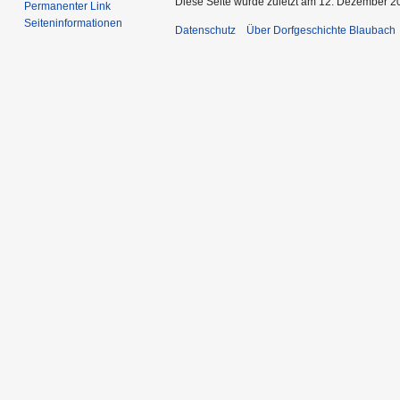
Diese Seite wurde zuletzt am 12. Dezember 2
Permanenter Link
Seiten­informationen
Datenschutz
Über Dorfgeschichte Blaubach